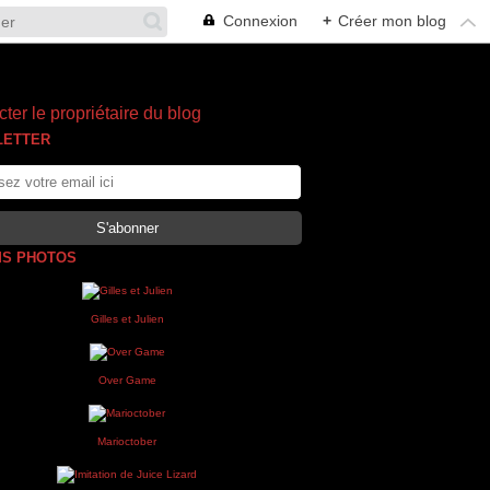
Connexion
+
Créer mon blog
ter le propriétaire du blog
LETTER
S PHOTOS
Gilles et Julien
Over Game
Marioctober