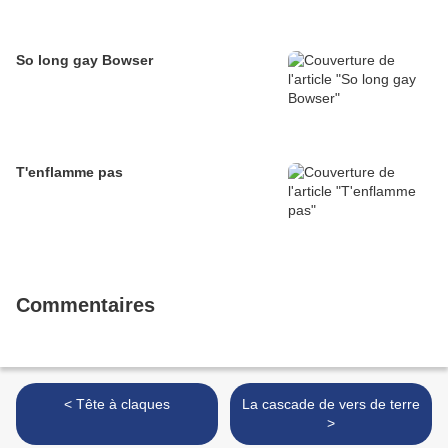
So long gay Bowser
T'enflamme pas
Commentaires
< Tête à claques
La cascade de vers de terre
>