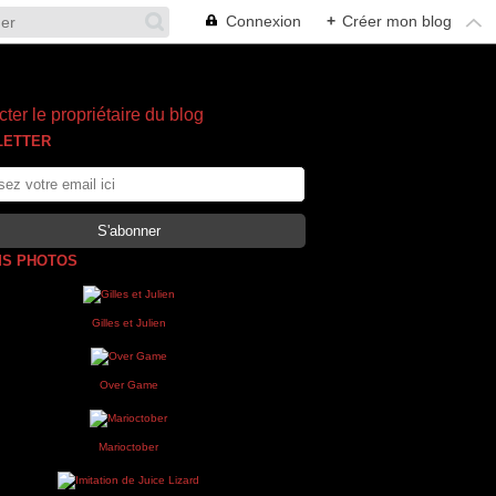
Connexion
+
Créer mon blog
ter le propriétaire du blog
LETTER
S PHOTOS
Gilles et Julien
Over Game
Marioctober