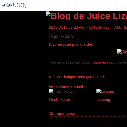
BLOG DE JUICE LIZARD
>
CATEGORIES
>
DIEU NE
15 juillet 2013
Dieu ne joue pas aux dés
Posté par Juice Lizard à 19:13 -
Commentaires [
…
]
- Permal
T-shirt badger video game in situ
Vous aimerez aussi :
I feel like art
Le sang
Commentaires