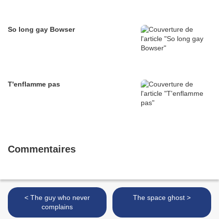
So long gay Bowser
T'enflamme pas
Commentaires
< The guy who never
The space ghost >
complains