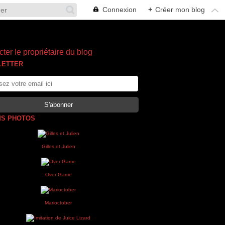
Connexion
+
Créer mon blog
ter le propriétaire du blog
LETTER
S PHOTOS
Gilles et Julien
Over Game
Marioctober