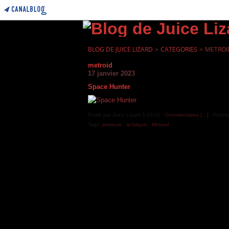
BLOG DE JUICE LIZARD
>
CATEGORIES
>
METROI
metroid
17 janvier 2023
Space Hunter
Posté par Juice Lizard à 00:02 -
Commentaires [
…
]
- Permal
Tags:
peinture
,
acrylique
,
Metroid