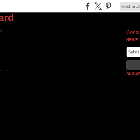
D
Contac
NEWS
ien [
#
]
ALBUM