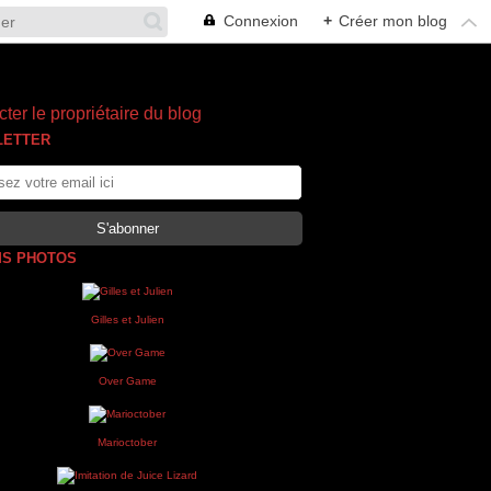
Connexion
+
Créer mon blog
ter le propriétaire du blog
LETTER
S PHOTOS
Gilles et Julien
Over Game
Marioctober